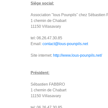
Siège social:
Association "lous Pounpils" chez Sébastie
1 chemin de Chabart
11150 Villasavary
tel: 06.26.47.30.85
Email:
contact@lous-pounpils.net
Site internet:
http://www.lous-pounpils.net/
Président:
Sébastien FABBRO
1 chemin de Chabart
11150 Villasavary
tel: 06.26.47.30.85