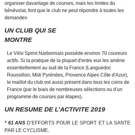
or
gan
i
ser d
a
vantage de courses, mais les limites du
bénévolat, font que le club ne peut répondre à toutes les
demandes
UN CLUB QUI SE
M
O
NTRE
Le Vélo Sprint Narbonnais possède environ
70
coureurs
actifs. Si la pratique de la plu
p
art d'entre eux les amène
essentiellement au sud de la France (Lang
u
edoc
Rou
s
sillon, Midi Pyrénées, Provence Alpes Côte d'Azur),
le m
a
illot du club est aussi présent dans tous les coins de
France (par le biais de nombreuses s
é
lections ou d'un
programme de courses par étapes).
UN RESUME DE L’ACTIVITE 2019
* 61 ANS
D’EFFORTS POUR LE SPORT ET LA SANTE
PAR LE CYCLISME.