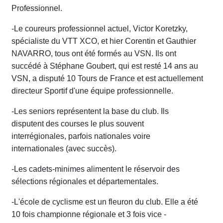
Professionnel.
-Le coureurs professionnel actuel,
Victor
Koretzky,
spécialiste du VTT XCO, et hier Corentin et Gauthier
NAVARRO, tous ont été formés au VSN. Ils
ont
succédé à Stéphane Goubert, qui est resté 14 ans au
VSN, a disputé 10 Tours de France et est a
c
tuellement
directeur Sportif d'une équipe professionnelle.
-Les seniors représentent la base du club. I
l
s
disputent des courses le plus souvent
interrégionales, parfois nationales v
o
ire
internationales (avec succès).
-Les cadets-minimes alimentent le réservoir des
sélections régionales et départementales.
-L'école de cyclisme est un fleuron du club.
E
lle a
ét
é
10 fois championne régionale et
3
fois vice
-