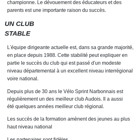
championne. Le dévouement des éducateurs et des
parents est une importante raison du succès.
UN CLUB
STABLE
L'équipe dirigeante a
c
tuelle est, dans sa grande majorité,
en place depuis 1988. Cette stabilité peut expli
q
uer en
partie le succès du club qui est passé d'un modeste
niveau départemental à un excellent niveau interrégional
voire national.
Dep
u
is pl
u
s de
30
ans le Vélo Sprint Narbonnais est
régulièrement
un des
meill
e
ur club Au
d
ois. Il a aussi
été quelques années meilleur club régional.
Les succès de la formation amènent des jeunes au plus
haut niveau national
Les partenaires sont fidèles.