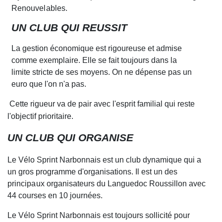
Renouvelables
.
UN CLUB QUI REUSSIT
La gestion économique est rigoureuse et admise
c
o
mme exemplaire. Elle se fait toujours dans la
limite stricte de ses moyens. On ne dépense pas un
euro que l'on n
'
a pas.
Cette rigueur va de pair avec l'esprit f
a
milial qui reste
l'objectif prioritaire.
UN CLUB QUI ORGANISE
Le Vélo Sprint Narbonnais est un club dyna
m
ique qui a
un gros programme d'organisations. Il est
un des
principaux
organisateurs du Languedoc Roussillon avec
4
4 courses en 10 journées.
Le Vélo S
p
rint Narbonnais est toujours sollicité pour