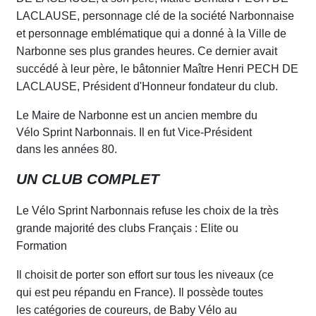
LACLAUSE, personnage clé de la socié
t
é Narbonnai
s
e
et personnage emblé
m
atique qui a donné à la Ville
d
e
Narbonne ses plus grandes heures. Ce dernier avait
succédé à leur père, le bâtonnier Maître Henri PECH DE
LACLAUSE, Président d'
H
onneur fondateur du club.
Le Maire de Narbonne est un ancien membre du
Vélo Sprint Narbonnais. Il en fut Vice-Président
dans les années 80.
UN CLUB COMPLET
Le Vélo Sprint Narbonnais refuse les choix de la très
grande majorité des clubs Français : Elite ou
Formation
Il choisit de porter son eff
o
rt sur tous les niveaux (ce
qui est peu répandu en
Fr
ance). Il possède toutes
les catégories de coureurs, de Baby Vélo au