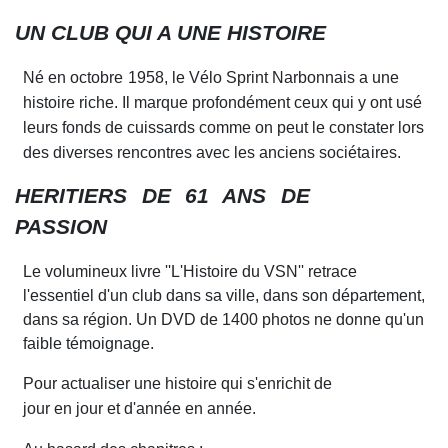
UN CLUB QUI A UNE H
I
STOIRE
Né en
octobre
1958, le Vélo Sprint Narbonnais a une
histoire riche. Il marque profondément ceux qui y ont usé
leurs fonds de cuissards comme
on
peut le constater lors
des diverses rencontres avec les anciens
sociétaires.
HERITIERS DE
61
ANS DE
PASSION
Le volumi
n
eux livre ''
L
'Histoire du VSN'' retrace
l'essentiel d'un cl
u
b dans sa ville, dans son département,
dans sa région. Un DVD de 1400 photos ne donne qu'un
faible témoignage.
Pour actualiser une hi
st
oire qui s'enri
c
hit de
jour en jour et d'année en année.