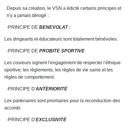
Depuis sa création, le VSN a édicté cer
t
ains principes et
n'y a jamais dérogé :
-PRINCIPE DE
BENEVOLAT :
Les dirigeants et éducateurs sont totalement bénévoles.
-PRINCIPE DE
PROBITE SPOR
T
IVE
Les coureurs signent l'engagement de respecter l'éthique
sportive, les règle
m
ents, les règles de vie saine et les
règles de comportement.
-PRINCIPE D'
AN
T
ÉR
I
O
RITÉ
Les partenaires sont prioritaires pour la reconduction des
accords
-PRINCIPE D'
EXCLUSIVITÉ