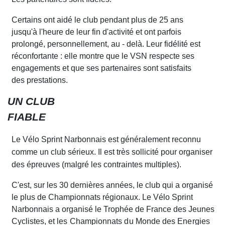
Certains ont aidé le club pendant plus de
2
5 ans
jusqu'à l'heure de leur fin d'activité et ont parfois
prolongé, personnellement, au - delà. Leur fidéli
t
é est
réconfortante : elle montre que le VSN
r
especte ses
engage
m
ents et que ses partenaires sont satisfaits
des prestations.
UN CLUB
FIABLE
Le Vélo Sprint Narbonnais est généralement reconnu
comme un club sérieux. Il est très sollicité pour organiser
des épreuves (malgré les contraintes multiples).
C'est, sur
l
es
3
0 dernières années, le club qui a organisé
le plus de Championnats régionaux. Le Vélo Sprint
Narbonnais
a
organisé le Trophée de France des Jeunes
Cyclistes
, et les Championnats du Monde des Energies