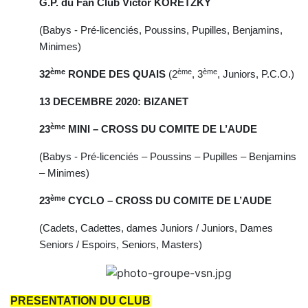
G.P. du Fan Club Victor KORETZKY
(Babys - Pré-licenciés, Poussins, Pupilles, Benjamins,
Minimes)
ème
ème
ème
32
RONDE DES QUAIS
(2
, 3
, Juniors, P.C.O.)
13 DECEMBRE 2020: BIZANET
ème
23
MINI – CROSS DU COMITE DE L’AUDE
(Babys - Pré-licenciés – Poussins – Pupilles – Benjamins
– Minimes)
ème
23
CYCLO – CROSS DU COMITE DE L’AUDE
(Cadets, Cadettes, dames Juniors / Juniors, Dames
Seniors / Espoirs, Seniors, Masters)
PRESENTATION DU CLUB