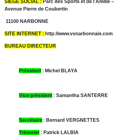
SIEGE SOCIAL :
Parc des Sports et de l’Amitié –
Avenue Pierre de Coubertin
11100 NARBONNE
SITE INTERNET :
http://www.vsnarbonnais.com
BUREAU DIRECTEUR
Président
: Michel BLAYA
Vice-président
: Samantha SANTERRE
Secrétaire
: Bernard VERGNETTES
Trésorier
: Patrick LALBIA